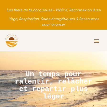
Les filets de la parqueuse – Valérie, Reconnexion à soi
Yoga, Respiration, Soins énergétiques & Ressources
pour avancer
Un temps pour
ralentir, relâcher
et repartir plus
léger