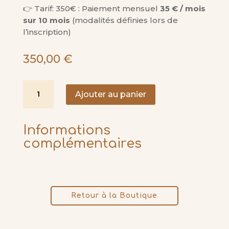
👉 Tarif: 350€ : Paiement mensuel
35 € / mois
sur 10 mois
(modalités définies lors de
l’inscription)
350,00
€
quantité
Ajouter au panier
de
Abonnement
Yoga
Informations
–
complémentaires
paiement
mensuel
Retour à la Boutique