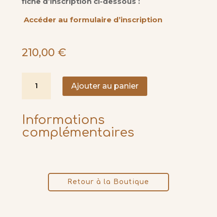
fiche d’inscription ci-dessous :
Accéder au formulaire d’inscription
210,00
€
quantité
Ajouter au panier
de
Accompagnement
Yoga
Informations
individuel
complémentaires
-
5
séances
Retour à la Boutique