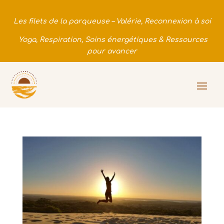
Les filets de la parqueuse – Valérie, Reconnexion à soi
Yoga, Respiration, Soins énergétiques & Ressources
pour avancer