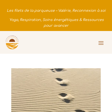
Les filets de la parqueuse – Valérie, Reconnexion à soi
Yoga, Respiration, Soins énergétiques & Ressources
pour avancer