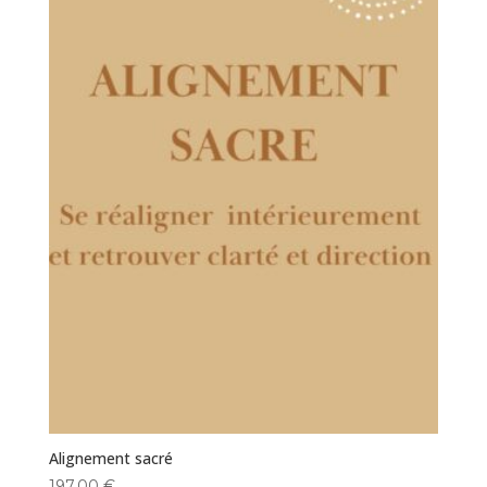
Alignement sacré
197,00
€