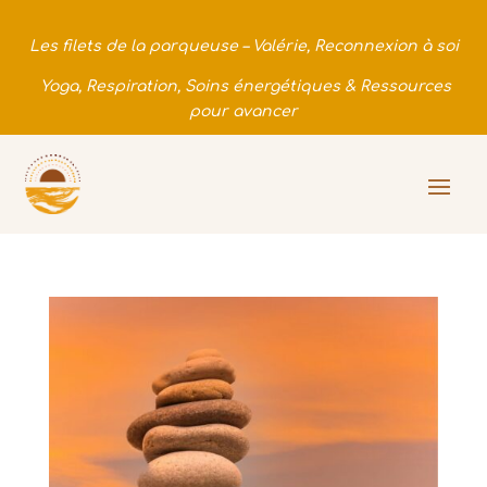
Les filets de la parqueuse – Valérie, Reconnexion à soi
Yoga, Respiration, Soins énergétiques & Ressources
pour avancer