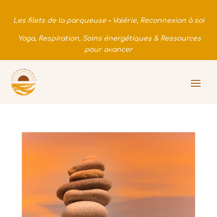
Les filets de la parqueuse – Valérie, Reconnexion à soi
Yoga, Respiration, Soins énergétiques & Ressources
pour avancer