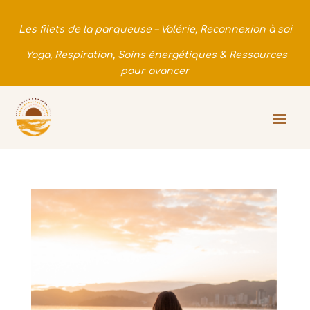
Les filets de la parqueuse – Valérie, Reconnexion à soi
Yoga, Respiration, Soins énergétiques & Ressources
pour avancer